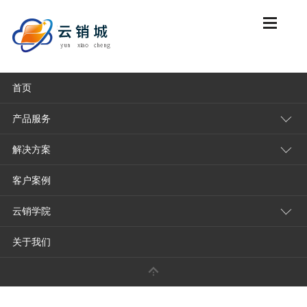
首页
云销城首页
云销学院
订货软件系统
产品服务
解决方案
云销城订货系统怎么样？云销城订货好不好用？
客户案例
2026-02-11
订货软件系统
点击量：
49
云销学院
云销城订货系统是一款在特定市场（尤其华南地区及传
品。要全面评价它，可以从其
核心优势、适用场景
关于我们