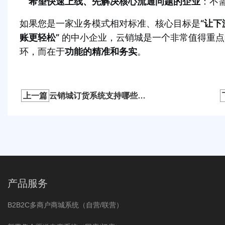
希望快速上线、先解决核心流通问题的企业
：不
如果您是一家业务模式相对标准、核心目标是
“让
账更轻松”
的中小企业，云销城是一个非常值得重点
环，而在于
功能的精准和务实
。
上一篇
云销城订货系统支持哪些开单方式？下单记账系统你选对了吗？
产品服务
B2B2C多商户商城系统（自营/联营）