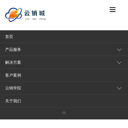
首页
云销城首页
云销学院
连锁门店系统
产品服务
解决方案
连锁收银
客户案例
适合你的那一款
云销学院
开连锁店，无论是餐饮、零
具”，而是连接前端销售、
关于我们
发布时间：2026-02-26
目的选择，很多经营...
我开了三