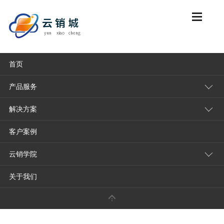
首页
云销城首页
云销学院
独家分析
产品服务
解决方案
哪款门店收银系统支持微信支付宝？
客户案例
2026-02-03
独家分析
点击量：
105
云销学院
清晨七点半，一家连锁早餐店的收银台前已经排起
惯性地点开了支付宝，第三位老人则递来了一张信
关于我们
间切换，身后等待的顾客已显露出不耐烦的神情。
这样的场景曾经在无数实体店上演。随着移动支付的
对收银系统的要求也从“能收款”升级到了“全能收